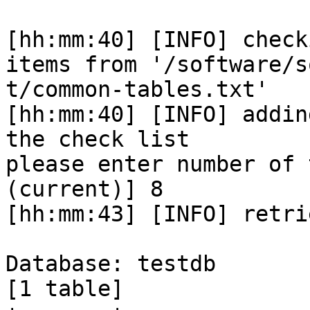
[hh:mm:40] [INFO] check
items from '/software/s
t/common-tables.txt'

[hh:mm:40] [INFO] addin
the check list

please enter number of 
(current)] 8

[hh:mm:43] [INFO] retri
Database: testdb

[1 table]
