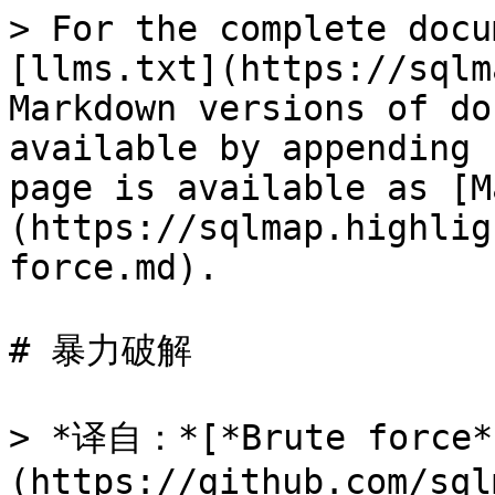
> For the complete docu
[llms.txt](https://sqlm
Markdown versions of do
available by appending 
page is available as [M
(https://sqlmap.highlig
force.md).

# 暴力破解

> *译自：*[*Brute force*
(https://github.com/sql