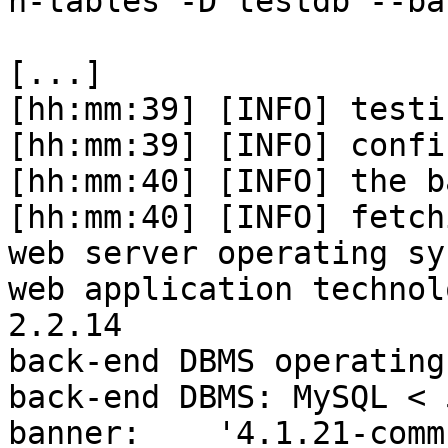
n-tables -D testdb --ban
[...]

[hh:mm:39] [INFO] testi
[hh:mm:39] [INFO] confi
[hh:mm:40] [INFO] the b
[hh:mm:40] [INFO] fetch
web server operating sy
web application technol
2.2.14

back-end DBMS operating
back-end DBMS: MySQL < 
banner:    '4.1.21-comm