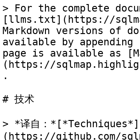
> For the complete docu
[llms.txt](https://sqlm
Markdown versions of do
available by appending 
page is available as [M
(https://sqlmap.highlig
.

# 技术

> *译自：*[*Techniques*]
(https://github.com/sql